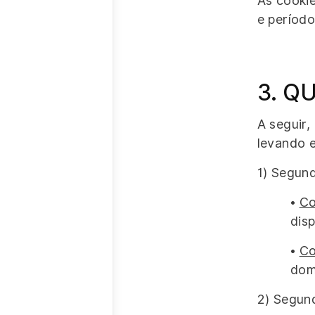
As cookie
e período
3. Q
A seguir,
levando 
1) Segun
•
Co
disp
•
Co
dom
2) Segun