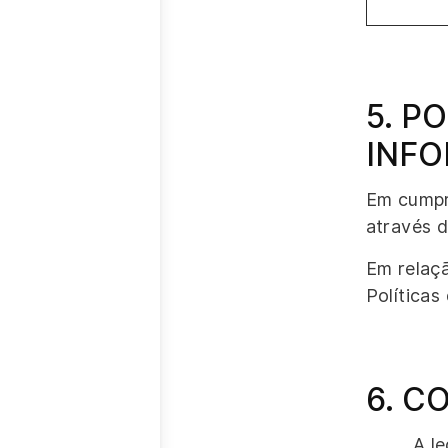
5. P
INF
Em cumpr
através d
Em relaç
Políticas
6. C
A l