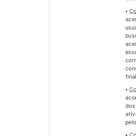
•
Co
ace
usu
bus
ace
ess
cor
con
fina
•
Co
aco
dos
ati
pelo
•
Co