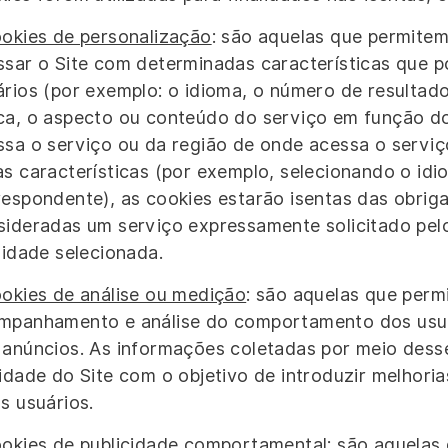
okies de personalização
: são aquelas que permite
ssar o Site com determinadas características que p
ários (por exemplo: o idioma, o número de resultad
ca, o aspecto ou conteúdo do serviço em função do
ssa o serviço ou da região de onde acessa o serviço
as características (por exemplo, selecionando o idi
respondente), as cookies estarão isentas das obrig
sideradas um serviço expressamente solicitado pel
lidade selecionada.
okies de análise ou medição
: são aquelas que perm
mpanhamento e análise do comportamento dos usuár
 anúncios. As informações coletadas por meio desse
vidade do Site com o objetivo de introduzir melhori
s usuários.
okies de publicidade comportamental
: são aquela