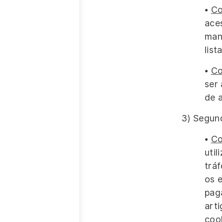
•
Co
ace
man
lis
•
Co
ser
de 
3) Segun
•
Co
util
trá
os 
pag
art
cook