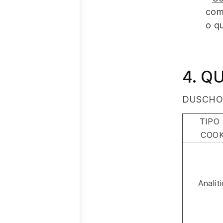
com
o q
4. Q
DUSCHOLU
TIPO
COOK
Analít