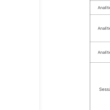
Analít
Analít
Analít
Sess