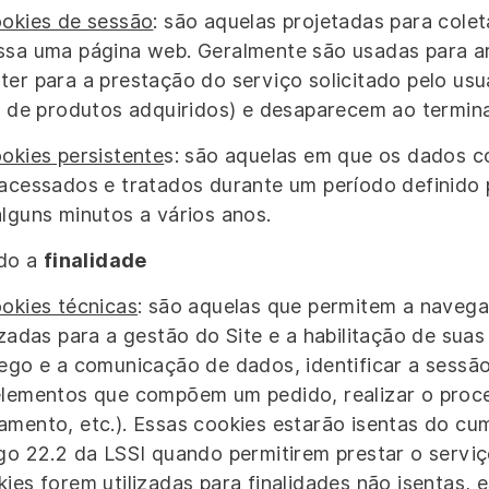
okies de sessão
: são aquelas projetadas para col
ssa uma página web. Geralmente são usadas para a
ter para a prestação do serviço solicitado pelo us
ta de produtos adquiridos) e desaparecem ao termina
okies persistente
s: são aquelas em que os dados 
 acessados e tratados durante um período definido 
alguns minutos a vários anos.
do a
finalidade
okies técnicas
: são aquelas que permitem a navega
izadas para a gestão do Site e a habilitação de sua
fego e a comunicação de dados, identificar a sessão
elementos que compõem um pedido, realizar o proc
amento, etc.). Essas cookies estarão isentas do cu
igo 22.2 da LSSI quando permitirem prestar o serviç
ies forem utilizadas para finalidades não isentas, 