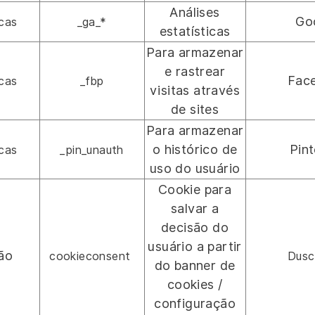
Análises
Go
icas
_ga_*
estatísticas
Para armazenar
e rastrear
Fac
icas
_fbp
visitas através
de sites
Para armazenar
o histórico de
Pint
icas
_pin_unauth
uso do usuário
Cookie para
salvar a
decisão do
usuário a partir
ão
cookieconsent
Dusc
do banner de
cookies /
configuração