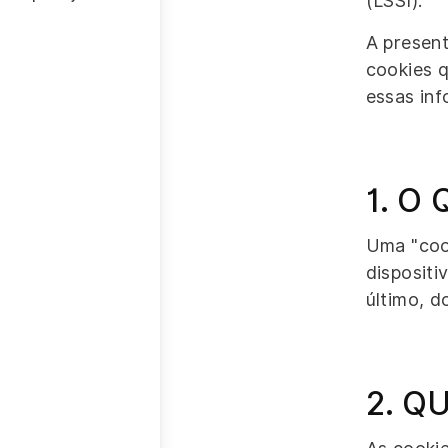
(LSSI).
A present
cookies q
essas inf
1. O
Uma "coo
dispositi
último, d
2. Q