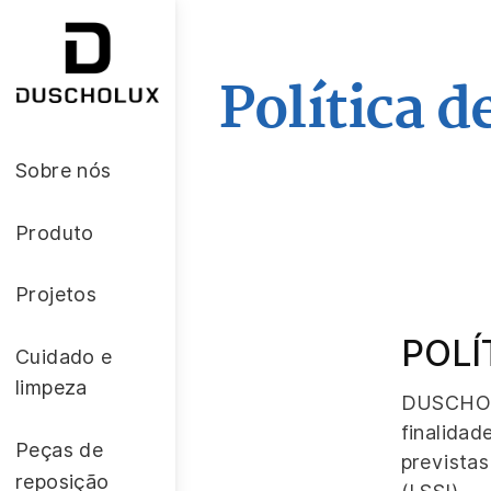
Política d
Sobre nós
Produto
Projetos
POLÍ
Cuidado e
limpeza
DUSCHOLUX
finalida
Peças de
previstas
reposição