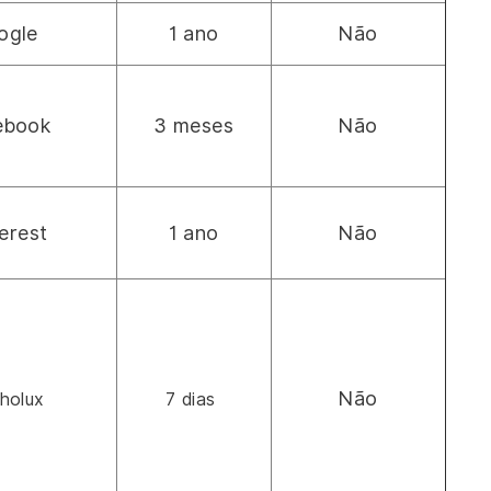
ogle
1 ano
Não
ebook
3 meses
Não
erest
1 ano
Não
Não
holux
7 dias