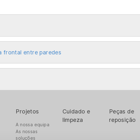
a frontal entre paredes
Projetos
Cuidado e
Peças de
limpeza
reposição
A nossa equipa
As nossas
soluções