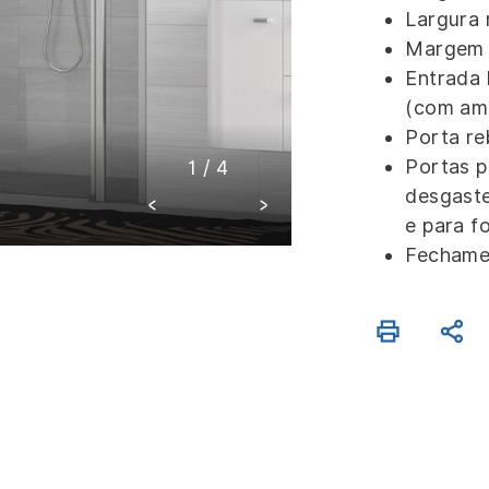
Largura
Margem 
Entrada 
(com am
Porta re
Portas p
1
/
4
desgaste
e para fo
Fechamen