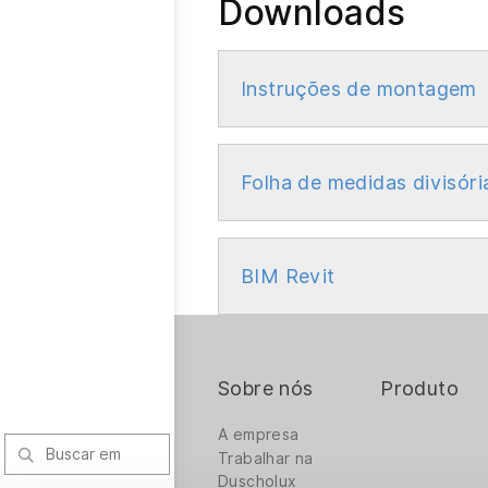
Downloads
Instruções de montagem
Folha de medidas divisóri
BIM Revit
Sobre nós
Produto
A empresa
Trabalhar na
Duscholux