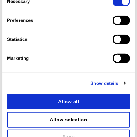
"Reject cookies" button.
Necessary
Selection
Preferences
Statistics
Marketing
Show details
Allow all
Configuração básica
Allow selection