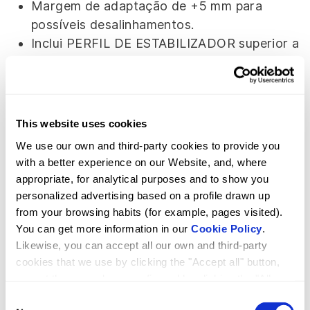
Margem de adaptação de +5 mm para
possíveis desalinhamentos.
Inclui PERFIL DE ESTABILIZADOR superior a
45º para larguras até 1.000 mm e a 90º para
larguras superiores a 1.000 mm.
This website uses cookies
We use our own and third-party cookies to provide you
with a better experience on our Website, and, where
appropriate, for analytical purposes and to show you
personalized advertising based on a profile drawn up
Configurador
from your browsing habits (for example, pages visited).
You can get more information in our
Cookie Policy
.
Likewise, you can accept all our own and third-party
cookies that we use by clicking the "Accept all" button,
accept those you have configured by clicking the "Allow
selected" button, or reject their use by clicking the
Consent