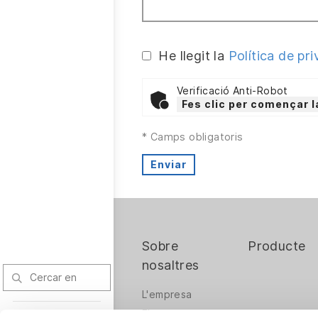
He llegit la
Política de pri
Verificació Anti-Robot
Fes clic per començar l
* Camps obligatoris
Enviar
Sobre
Producte
nosaltres
L'empresa
El repte