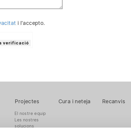
vacitat
i l'accepto.
a verificació
Projectes
Cura i neteja
Recanvis
El nostre equip
Les nostres
solucions