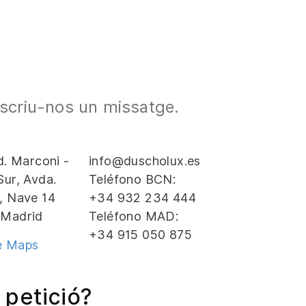
scriu-nos un missatge.
nd. Marconi -
info@duscholux.es
Sur, Avda.
Teléfono BCN:
, Nave 14
+34 932 234 444
 Madrid
Teléfono MAD:
+34 915 050 875
e Maps
 petició?