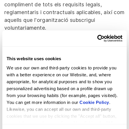
compliment de tots els requisits legals,
reglamentaris i contractuals aplicables, així com
aquells que l'organització subscrigui
voluntariamente.
La Millora Contínua:
promovem la millora
constant dels nostres processos, productes i
serveis, mitjançant la revisió periòdica del
This website uses cookies
Sistema de Gestió de Qualitat i la
We use our own and third-party cookies to provide you
implementació de plans d'acció eficaces.
with a better experience on our Website, and, where
appropriate, for analytical purposes and to show you
La Cultura de la Qualitat:
fomentem una
personalized advertising based on a profile drawn up
cultura organitzacional basada en la qualitat, la
from your browsing habits (for example, pages visited).
responsabilitat i el compromís en tots els nivells
You can get more information in our
Cookie Policy
.
de l'empresa.
Likewise, you can accept all our own and third-party
cookies that we use by clicking the "Accept all" button,
La Formació i Conscienciació:
capacitem i
accept those you have configured by clicking the "Allow
sensibilitzem al personal sobre la importància