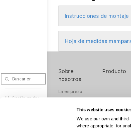
Instrucciones de montaje
Hoja de medidas mampara 
Sobre
Producto
nosotros
La empresa
Configurador
El Reto
Oportunidades
This website uses cookie
profesionales
Dónde
We use our own and third-p
comprar
where appropriate, for ana