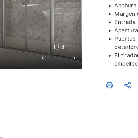
Anchura
Margen 
Entrada 
Apertura 
Puertas 
deterior
1
/
4
El tirado
embellec