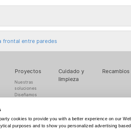
frontal entre paredes
Proyectos
Cuidado y
Recambios
limpieza
Nuestras
soluciones
Diseñamos
contigo
Nos encargamos
s
de todo
arty cookies to provide you with a better experience on our Web
Certificaciones
lytical purposes and to show you personalized advertising based 
Nuestro Equipo