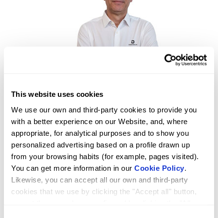
This website uses cookies
We use our own and third-party cookies to provide you
Andrés
with a better experience on our Website, and, where
Responsable Técnico Comercial
appropriate, for analytical purposes and to show you
personalized advertising based on a profile drawn up
from your browsing habits (for example, pages visited).
You can get more information in our
Cookie Policy
.
Likewise, you can accept all our own and third-party
cookies that we use by clicking the "Accept all" button,
accept those you have configured by clicking the "Allow
selected" button, or reject their use by clicking the
Consent