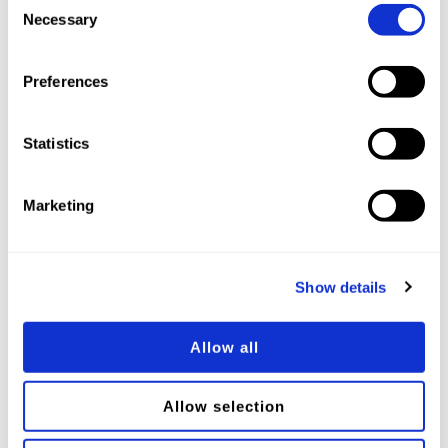
"Reject cookies" button.
Necessary
Selection
Preferences
Statistics
Marketing
Fernando
Responsable Técnico Comercial
Show details
Allow all
Allow selection