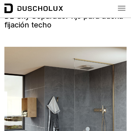
D2 Sky
D2 Sky Separador fijo para ducha
fijación techo