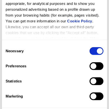
appropriate, for analytical purposes and to show you
personalized advertising based on a profile drawn up
from your browsing habits (for example, pages visited).
You can get more information in our
Cookie Policy
.
Likewise, you can accept all our own and third-party
cookies that we use by clicking the "Accept all" button,
accept those you have configured by clicking the "Allow
selected" button, or reject their use by clicking the
Consent
"Reject cookies" button.
Necessary
Selection
Configuración básica
Preferences
Statistics
Marketing